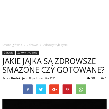
Strona główna
Zdrowie
Zdrowy tryb życia
Zdrowie
Zdrowy tryb życia
JAKIE JAJKA SĄ ZDROWSZE
SMAŻONE CZY GOTOWANE?
Przez
Redakcja
-
18 października 2023
599
0