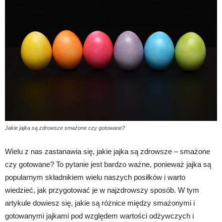
Jakie jajka są zdrowsze smażone czy gotowane?
Wielu z nas zastanawia się, jakie jajka są zdrowsze – smażone
czy gotowane? To pytanie jest bardzo ważne, ponieważ jajka są
popularnym składnikiem wielu naszych posiłków i warto
wiedzieć, jak przygotować je w najzdrowszy sposób. W tym
artykule dowiesz się, jakie są różnice między smażonymi i
gotowanymi jajkami pod względem wartości odżywczych i