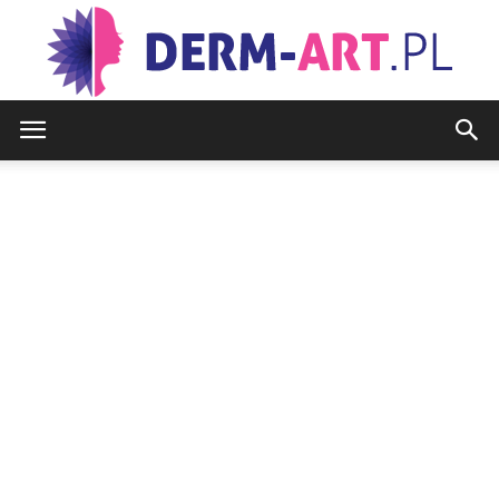
www.derm-
art.pl