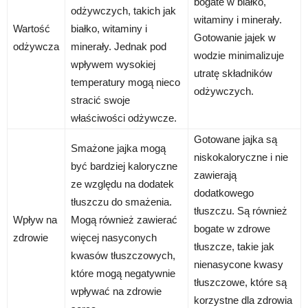
bogate w białko,
odżywczych, takich jak
witaminy i minerały.
Wartość
białko, witaminy i
Gotowanie jajek w
odżywcza
minerały. Jednak pod
wodzie minimalizuje
wpływem wysokiej
utratę składników
temperatury mogą nieco
odżywczych.
stracić swoje
właściwości odżywcze.
Gotowane jajka są
Smażone jajka mogą
niskokaloryczne i nie
być bardziej kaloryczne
zawierają
ze względu na dodatek
dodatkowego
tłuszczu do smażenia.
tłuszczu. Są również
Wpływ na
Mogą również zawierać
bogate w zdrowe
zdrowie
więcej nasyconych
tłuszcze, takie jak
kwasów tłuszczowych,
nienasycone kwasy
które mogą negatywnie
tłuszczowe, które są
wpływać na zdrowie
korzystne dla zdrowia