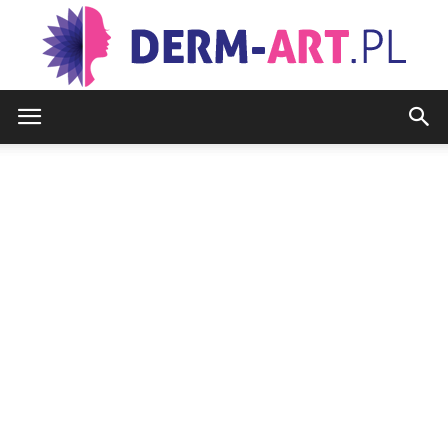
www.derm-
art.pl