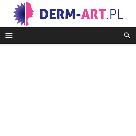
www.derm-
art.pl