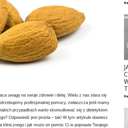
Re
J
C
W
T
ca uwagę na swoje zdrowie i dietę. Wielu z nas stara się
Re
 potrzebujemy profesjonalnej pomocy, zwłaszcza jeśli mamy
akich przypadkach warto skonsultować się z dietetykiem
nego? Odpowiedź jest prosta – tak! W tym artykule dowiesz
yka klinicznego i jak może on pomóc Ci w poprawie Twojego