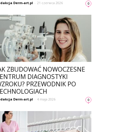
dakcja Derm-art.pl
-
21 czerwca 2026
0
AK ZBUDOWAĆ NOWOCZESNE
ENTRUM DIAGNOSTYKI
ZROKU? PRZEWODNIK PO
ECHNOLOGIACH
dakcja Derm-art.pl
-
4 maja 2026
0