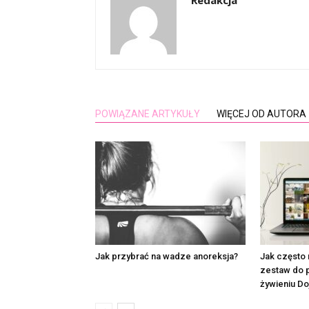
Redakcja
POWIĄZANE ARTYKUŁY
WIĘCEJ OD AUTORA
Jak przybrać na wadze anoreksja?
Jak często 
zestaw do 
żywieniu Do