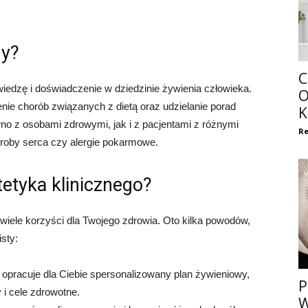
ny?
C
a wiedzę i doświadczenie w dziedzinie żywienia człowieka.
O
nie chorób związanych z dietą oraz udzielanie porad
K
wno z osobami zdrowymi, jak i z pacjentami z różnymi
Re
horoby serca czy alergie pokarmowe.
tetyka klinicznego?
 wiele korzyści dla Twojego zdrowia. Oto kilka powodów,
sty:
y opracuje dla Ciebie spersonalizowany plan żywieniowy,
P
 i cele zdrowotne.
W