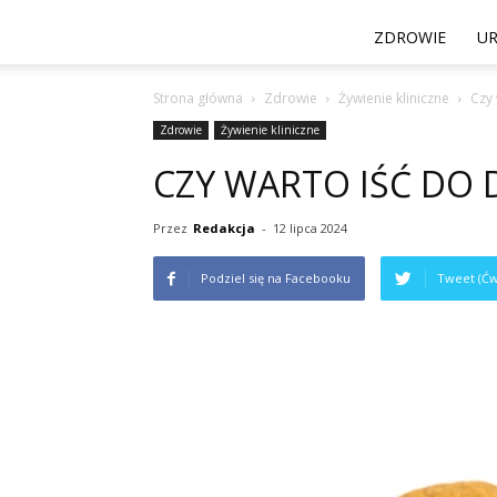
ZDROWIE
U
Strona główna
Zdrowie
Żywienie kliniczne
Czy 
Zdrowie
Żywienie kliniczne
CZY WARTO IŚĆ DO 
Przez
Redakcja
-
12 lipca 2024
Podziel się na Facebooku
Tweet (Ćw