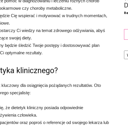
że pomóc w diagnozowaniu i leczeniu różnych chorób
D
je pokarmowe czy choroby metaboliczne.
Re
 będzie Cię wspierać i motywować w trudnych momentach,
iowe.
dostarczy Ci wiedzy na temat zdrowego odżywiania, abyś
ce swojej diety.
zny będzie śledzić Twoje postępy i dostosowywać plan
Ka
Ci optymalne rezultaty.
tyka klinicznego?
t kluczowy dla osiągnięcia pożądanych rezultatów. Oto
ego specjalistę:
ę, że dietetyk kliniczny posiada odpowiednie
 żywienia człowieka.
pacjentów oraz poproś o referencje od swojego lekarza lub