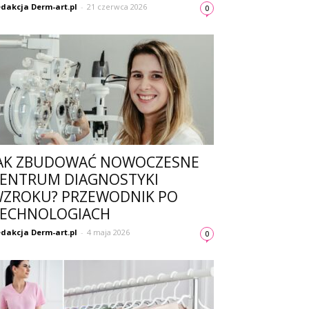
dakcja Derm-art.pl
-
21 czerwca 2026
0
AK ZBUDOWAĆ NOWOCZESNE
ENTRUM DIAGNOSTYKI
ZROKU? PRZEWODNIK PO
ECHNOLOGIACH
dakcja Derm-art.pl
-
4 maja 2026
0