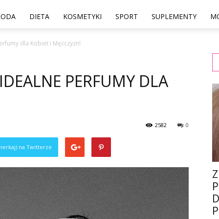
RODA
DIETA
KOSMETYKI
SPORT
SUPLEMENTY
M
erfumy dla Kobiet i Mężczyzn!
IDEALNE PERFUMY DLA
2582
0
ierkaj) na Twitterze
Z
P
D
P