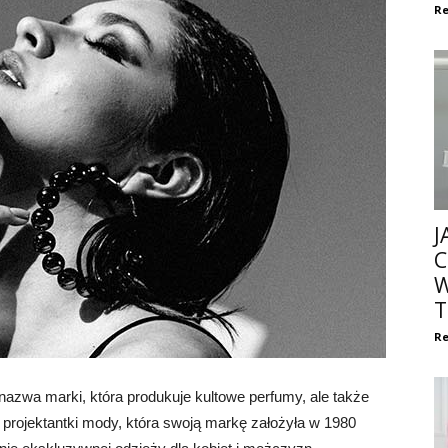
Re
J
C
W
T
Re
 nazwa marki, która produkuje kultowe perfumy, ale także
 projektantki mody, która swoją markę założyła w 1980