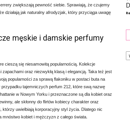
D
errery zwiększają pewność siebie. Sprawiają, że czujemy
 że działają jak naturalny afrodyzjak, który przyciąga uwagę
Re
icze męskie i damskie perfumy
Ka
re cieszą się niesamowitą popularnością. Kolekcje
apachami oraz niezwykłą klasą i elegancją. Taka też jest
ją popularności za sprawą flakoniku w postaci buta na
 w przypadku tajemniczych perfum 212, które swą nazwę
ttanie w Nowym Yorku i przeznaczone są dla kobiet oraz
nny, ale skłonny do flirtów kobiecy charakter oraz
którzy uwielbiają korporacyjny styl życia. Dlatego nic
a mnóstwo kobiet i mężczyzn z całego świata.