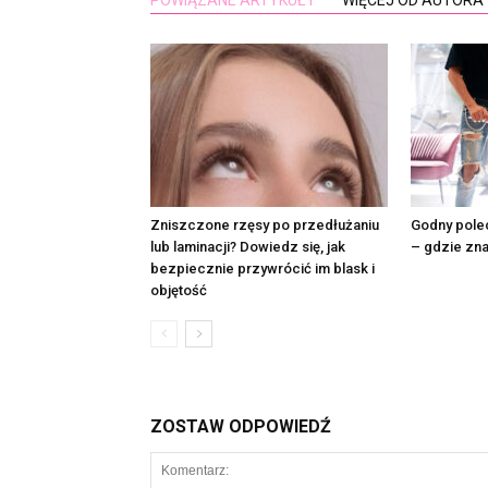
POWIĄZANE ARTYKUŁY
WIĘCEJ OD AUTORA
Zniszczone rzęsy po przedłużaniu
Godny polec
lub laminacji? Dowiedz się, jak
– gdzie zna
bezpiecznie przywrócić im blask i
objętość
ZOSTAW ODPOWIEDŹ