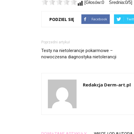
[Głosów:0 Średnia:0/5]
PODZIEL SIĘ
Facebook
Twit
Poprzedni artykuł
Testy na nietolerancje pokarmowe –
nowoczesna diagnostyka nietolerancji
Redakcja Derm-art.pl