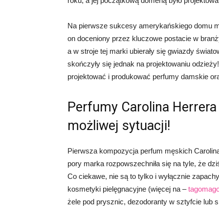
roku, a jej początkową domeną było projektowa
Na pierwsze sukcesy amerykańskiego domu mod
on doceniony przez kluczowe postacie w branży
a w stroje tej marki ubierały się gwiazdy świat
skończyły się jednak na projektowaniu odzieży!
projektować i produkować perfumy damskie or
Perfumy Carolina Herrera
możliwej sytuacji!
Pierwsza kompozycja perfum męskich Carolina
pory marka rozpowszechniła się na tyle, że dzi
Co ciekawe, nie są to tylko i wyłącznie zapa
kosmetyki pielęgnacyjne (więcej na –
tagomago.
żele pod prysznic, dezodoranty w sztyfcie lub 