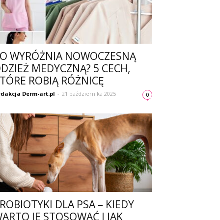
O WYRÓŻNIA NOWOCZESNĄ
DZIEŻ MEDYCZNĄ? 5 CECH,
TÓRE ROBIĄ RÓŻNICĘ
dakcja Derm-art.pl
-
21 października 2025
0
ROBIOTYKI DLA PSA – KIEDY
ARTO JE STOSOWAĆ I JAK