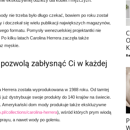
nie ekskluzywnej odzieży dla kobiet i mężczyzn.
y nie trzeba było długo czekać, bowiem po roku został
 i doczekał się wielu publikacji największych magazynów,
owego formatu. Pomysły wenezuelskiej projektantki nie
C
 Po kilku latach Carolina Herrera zaczęła także
O
az męskie.
K
Re
 pozwolą zabłysnąć Ci w każdej
 Herrera została wyprodukowana w 1988 roku. Od tamtej
ś już dystrybuuje swoje produkty do 140 krajów na świecie.
chy. Amerykański dom mody produkuje także ekskluzywne
pl/collections/carolina-herrera
), wśród których prym wiodą
P
sprayu, a nawet wody po goleniu.
W